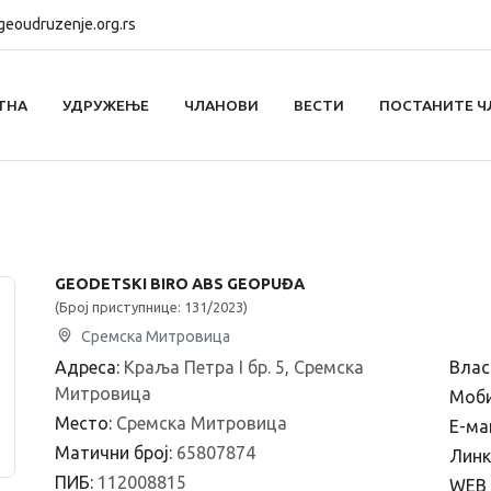
eoudruzenje.org.rs
ТНА
УДРУЖЕЊЕ
ЧЛАНОВИ
ВЕСТИ
ПОСТАНИТЕ Ч
GEODETSKI BIRO ABS GEOPUĐA
(Број приступнице: 131/2023)
Сремска Митровица
Адреса:
Краља Петра I бр. 5, Сремска
Влас
Митровица
Моб
Место:
Сремска Митровица
Е-ма
Матични број:
65807874
Линк
ПИБ:
112008815
WEB 