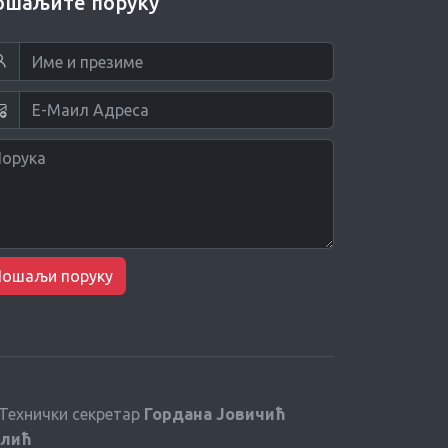
ошаљите поруку
Пошаљи поруку
Технички секретар
Гордана Јовичић
лић