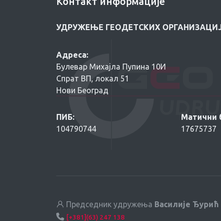
Контакт информације
УДРУЖЕЊЕ ГЕОДЕТСКИХ ОРГАНИЗАЦИЈ
Адреса:
Булевар Михајла Пупина 10И
Спрат ВП, локал 51
Нови Београд
ПИБ:
Матични б
104790744
17675737
Председник удружења
Василије Ђурић
[+381](63) 247 138