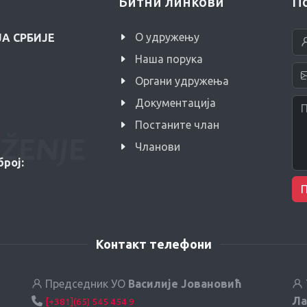
Битни линкови
П
O удружењу
А СРБИЈЕ
Наша порука
Органи удружења
Документација
Постаните члан
Чланови
рој:
Контакт телефони
Председник УО
Василије Јовановић
Ла
[+381](65) 545 454 9