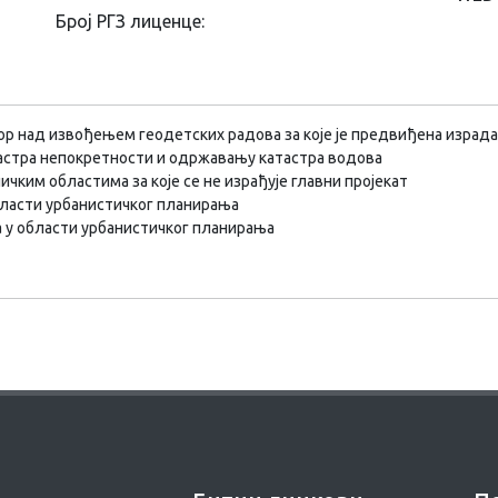
Број РГЗ лиценце:
ор над извођењем геодетских радова за које је предвиђена израда
астра непокретности и одржавању катастра водова
чким областима за које се не израђује главни пројекат
бласти урбанистичког планирања
а у области урбанистичког планирања