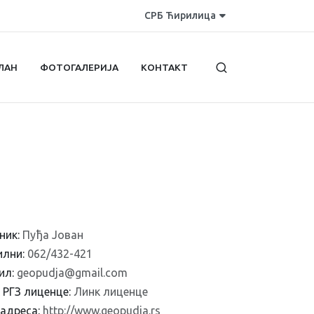
СРБ Ћирилица
ЛАН
ФОТОГАЛЕРИЈА
КОНТАКТ
ник:
Пуђа Јован
илни:
062/432-421
ил:
geopudja@gmail.com
 РГЗ лиценце:
Линк лиценце
адреса:
http://www.geopudja.rs