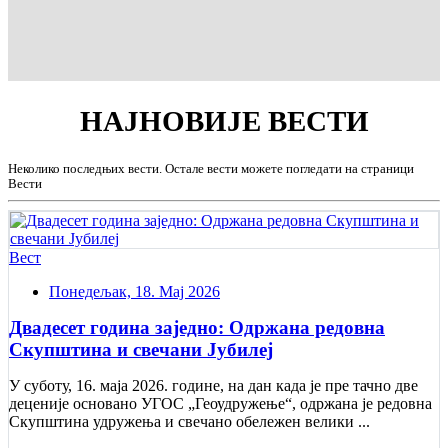
НАЈНОВИЈЕ
ВЕСТИ
Неколико последњих вести. Остале вести можете погледати на страници
Вести
Вест
Понедељак, 18. Мај 2026
Двадесет година заједно: Одржана редовна
Скупштина и свечани Jубилеј
У суботу, 16. маја 2026. године, на дан када је пре тачно две
деценије основано УГОС „Геоудружење“, одржана је редовна
Скупштина удружења и свечано обележен велики ...