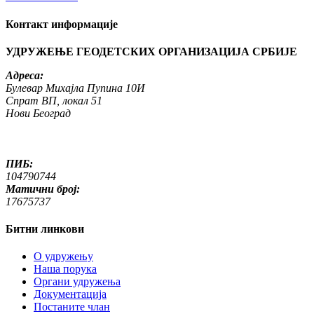
Контакт информације
УДРУЖЕЊЕ ГЕОДЕТСКИХ ОРГАНИЗАЦИЈА СРБИЈЕ
Адреса:
Булевар Михајла Пупина 10И
Спрат ВП, локал 51
Нови Београд
ПИБ:
104790744
Матични број:
17675737
Битни линкови
O удружењу
Наша порука
Органи удружења
Документација
Постаните члан