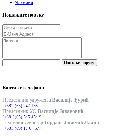
Чланови
Пошаљите поруку
Пошаљи поруку
Контакт телефони
Председник удружења
Василије Ђурић
[+381](63) 247 138
Председник УО
Василије Јовановић
[+381](65) 545 454 9
Технички секретар
Гордана Јовичић Лалић
[+381](69) 17 67 577