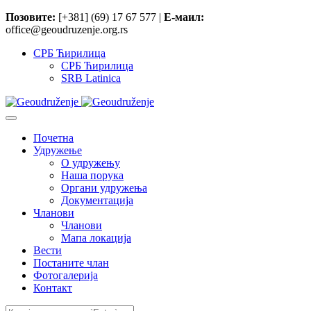
Позовите:
[+381] (69) 17 67 577 |
Е-маил:
office@geoudruzenje.org.rs
СРБ Ћирилица
СРБ Ћирилица
SRB Latinica
Почетна
Удружење
O удружењу
Наша порука
Органи удружења
Документација
Чланови
Чланови
Мапа локација
Вести
Постаните члан
Фотогалерија
Контакт