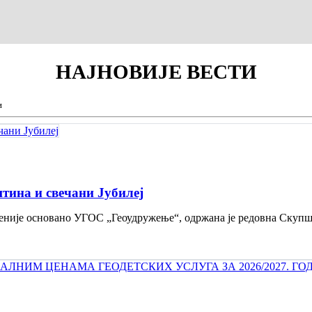
НАЈНОВИЈЕ
ВЕСТИ
и
тина и свечани Jубилеј
 деценије основано УГОС „Геоудружење“, одржана је редовна Скуп