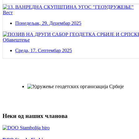
Вест
Понедељак, 29. Децембар 2025
Обавештење
Среда, 17. Септембар 2025
Постаните члан нашег удружења
Удружењe геодетских организација Србије!
Неки од наших чланова