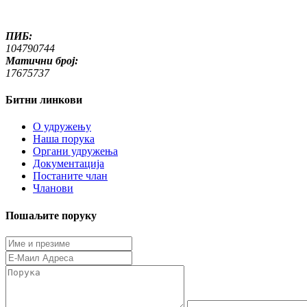
ПИБ:
104790744
Матични број:
17675737
Битни линкови
O удружењу
Наша порука
Органи удружења
Документација
Постаните члан
Чланови
Пошаљите поруку