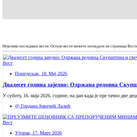
Неколико последњих вести. Остале вести можете погледати на страници Вест
Вест
Понедељак, 18. Мај 2026
Двадесет година заједно: Одржана редовна Скупш
У суботу, 16. маја 2026. године, на дан када је пре тачно две
@ Гордана Јовичић Лалић
Вест
Уторак, 17. Март 2026