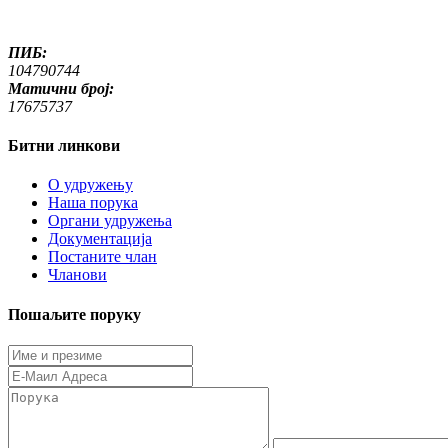
ПИБ:
104790744
Матични број:
17675737
Битни линкови
O удружењу
Наша порука
Органи удружења
Документација
Постаните члан
Чланови
Пошаљите поруку