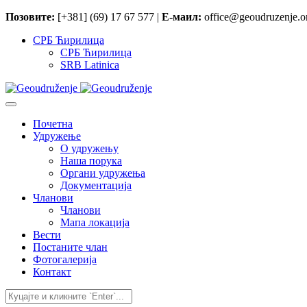
Позовите:
[+381] (69) 17 67 577 |
Е-маил:
office@geoudruzenje.or
СРБ Ћирилица
СРБ Ћирилица
SRB Latinica
Почетна
Удружење
O удружењу
Наша порука
Органи удружења
Документација
Чланови
Чланови
Мапа локација
Вести
Постаните члан
Фотогалерија
Контакт