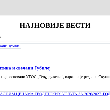
НАЈНОВИЈЕ
ВЕСТИ
и
тина и свечани Jубилеј
 деценије основано УГОС „Геоудружење“, одржана је редовна Скуп