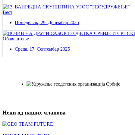
Вест
Понедељак, 29. Децембар 2025
Обавештење
Среда, 17. Септембар 2025
Постаните члан нашег удружења
Удружењe геодетских организација Србије!
Неки од наших чланова