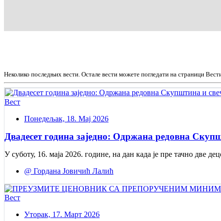
Неколико последњих вести. Остале вести можете погледати на страници Вест
Вест
Понедељак, 18. Мај 2026
Двадесет година заједно: Одржана редовна Скупш
У суботу, 16. маја 2026. године, на дан када је пре тачно две
@ Гордана Јовичић Лалић
Вест
Уторак, 17. Март 2026