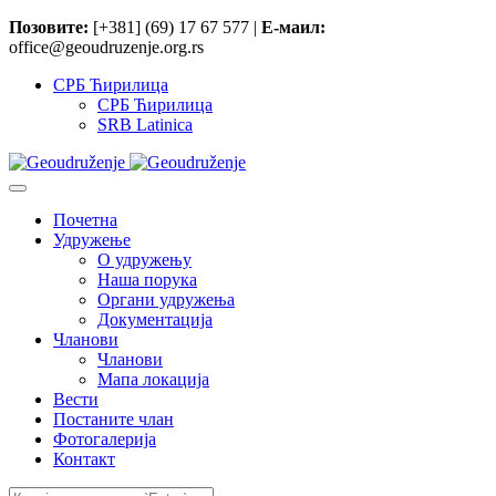
Позовите:
[+381] (69) 17 67 577 |
Е-маил:
office@geoudruzenje.org.rs
СРБ Ћирилица
СРБ Ћирилица
SRB Latinica
Почетна
Удружење
O удружењу
Наша порука
Органи удружења
Документација
Чланови
Чланови
Мапа локација
Вести
Постаните члан
Фотогалерија
Контакт