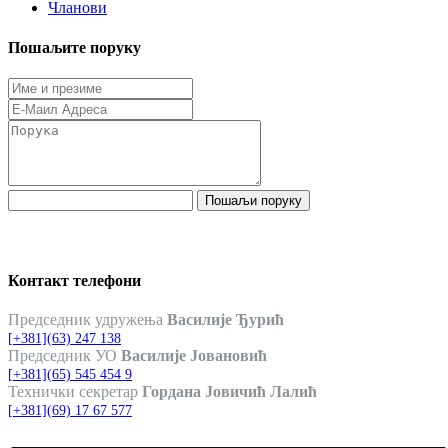
Чланови
Пошаљите поруку
Пошаљи поруку
Контакт телефони
Председник удружења
Василије Ђурић
[+381](63) 247 138
Председник УО
Василије Јовановић
[+381](65) 545 454 9
Технички секретар
Гордана Јовичић Лалић
[+381](69) 17 67 577