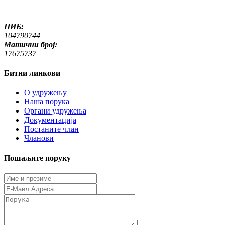
ПИБ:
104790744
Матични број:
17675737
Битни линкови
O удружењу
Наша порука
Органи удружења
Документација
Постаните члан
Чланови
Пошаљите поруку