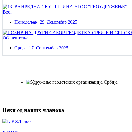
Вест
Понедељак, 29. Децембар 2025
Обавештење
Среда, 17. Септембар 2025
Постаните члан нашег удружења
Удружењe геодетских организација Србије!
Неки од наших чланова