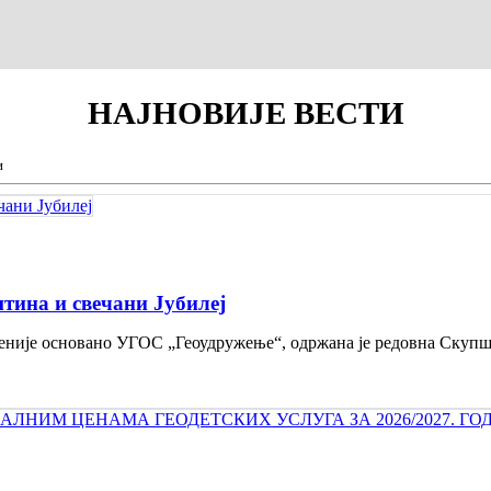
НАЈНОВИЈЕ
ВЕСТИ
и
тина и свечани Jубилеј
 деценије основано УГОС „Геоудружење“, одржана је редовна Скуп