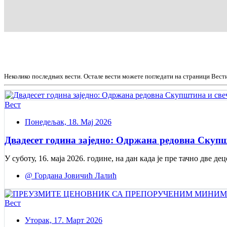
Неколико последњих вести. Остале вести можете погледати на страници Вест
Вест
Понедељак, 18. Мај 2026
Двадесет година заједно: Одржана редовна Скупш
У суботу, 16. маја 2026. године, на дан када је пре тачно две
@ Гордана Јовичић Лалић
Вест
Уторак, 17. Март 2026