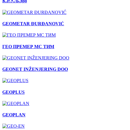
К.Р.У.Љ.доо
GEOMETAR ĐURĐANOVIĆ
ГЕО ПРЕМЕР МС ТИМ
GEONET INŽENJERING DOO
GEOPLUS
GEOPLAN