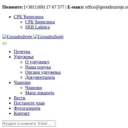
Позовите:
[+381] (69) 17 67 577 |
Е-маил:
office@geoudruzenje.or
СРБ Ћирилица
СРБ Ћирилица
SRB Latinica
Почетна
Удружење
O удружењу
Наша порука
Органи удружења
Документација
Чланови
Чланови
Мапа локација
Вести
Постаните члан
Фотогалерија
Контакт