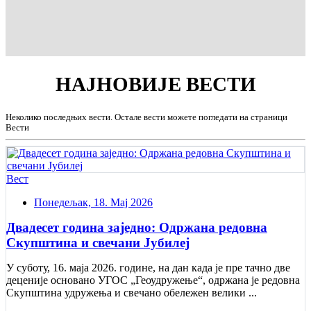
НАЈНОВИЈЕ
ВЕСТИ
Неколико последњих вести. Остале вести можете погледати на страници
Вести
Вест
Понедељак, 18. Мај 2026
Двадесет година заједно: Одржана редовна
Скупштина и свечани Jубилеј
У суботу, 16. маја 2026. године, на дан када је пре тачно две
деценије основано УГОС „Геоудружење“, одржана је редовна
Скупштина удружења и свечано обележен велики ...