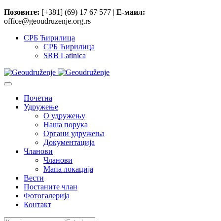
Позовите:
[+381] (69) 17 67 577 |
Е-маил:
office@geoudruzenje.org.rs
СРБ Ћирилица
СРБ Ћирилица
SRB Latinica
Почетна
Удружење
O удружењу
Наша порука
Органи удружења
Документација
Чланови
Чланови
Мапа локација
Вести
Постаните члан
Фотогалерија
Контакт