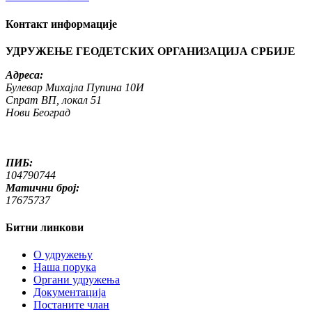
Контакт информације
УДРУЖЕЊЕ ГЕОДЕТСКИХ ОРГАНИЗАЦИЈА СРБИЈЕ
Адреса:
Булевар Михајла Пупина 10И
Спрат ВП, локал 51
Нови Београд
ПИБ:
104790744
Матични број:
17675737
Битни линкови
O удружењу
Наша порука
Органи удружења
Документација
Постаните члан