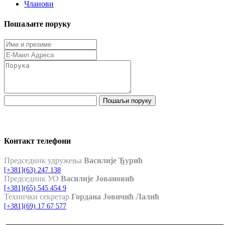
Чланови
Пошаљите поруку
Пошаљи поруку
Контакт телефони
Председник удружења
Василије Ђурић
[+381](63) 247 138
Председник УО
Василије Јовановић
[+381](65) 545 454 9
Технички секретар
Гордана Јовичић Лалић
[+381](69) 17 67 577