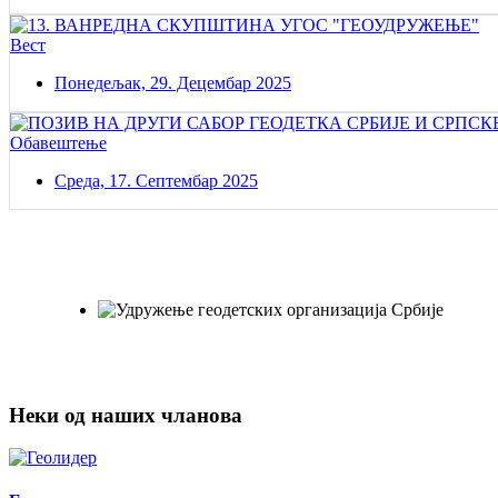
Вест
Понедељак, 29. Децембар 2025
Обавештење
Среда, 17. Септембар 2025
Постаните члан нашег удружења
Удружењe геодетских организација Србије!
Неки од наших чланова