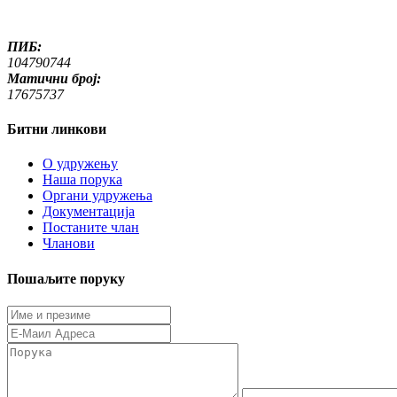
ПИБ:
104790744
Матични број:
17675737
Битни линкови
O удружењу
Наша порука
Органи удружења
Документација
Постаните члан
Чланови
Пошаљите поруку