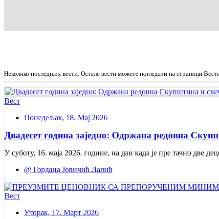
Неколико последњих вести. Остале вести можете погледати на страници Вест
Вест
Понедељак, 18. Мај 2026
Двадесет година заједно: Одржана редовна Скупш
У суботу, 16. маја 2026. године, на дан када је пре тачно две
@ Гордана Јовичић Лалић
Вест
Уторак, 17. Март 2026