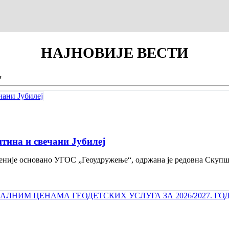
НАЈНОВИЈЕ
ВЕСТИ
и
тина и свечани Jубилеј
 деценије основано УГОС „Геоудружење“, одржана је редовна Скуп