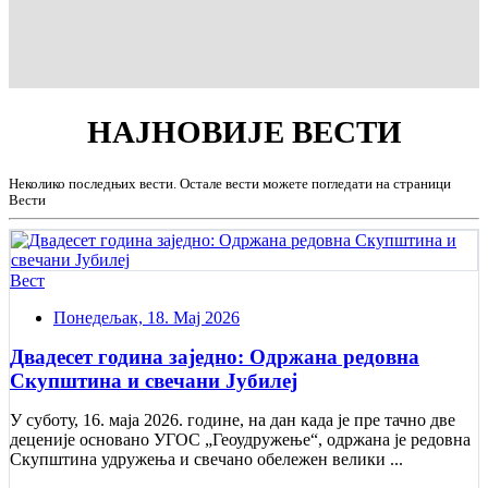
НАЈНОВИЈЕ
ВЕСТИ
Неколико последњих вести. Остале вести можете погледати на страници
Вести
Вест
Понедељак, 18. Мај 2026
Двадесет година заједно: Одржана редовна
Скупштина и свечани Jубилеј
У суботу, 16. маја 2026. године, на дан када је пре тачно две
деценије основано УГОС „Геоудружење“, одржана је редовна
Скупштина удружења и свечано обележен велики ...