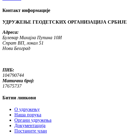
Контакт информације
УДРУЖЕЊЕ ГЕОДЕТСКИХ ОРГАНИЗАЦИЈА СРБИЈЕ
Адреса:
Булевар Михајла Пупина 10И
Спрат ВП, локал 51
Нови Београд
ПИБ:
104790744
Матични број:
17675737
Битни линкови
O удружењу
Наша порука
Органи удружења
Документација
Постаните члан