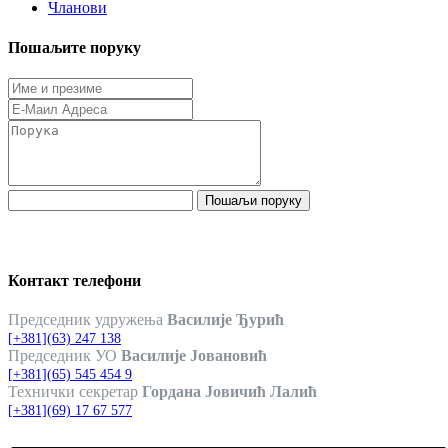
Чланови
Пошаљите поруку
Пошаљи поруку
Контакт телефони
Председник удружења
Василије Ђурић
[+381](63) 247 138
Председник УО
Василије Јовановић
[+381](65) 545 454 9
Технички секретар
Гордана Јовичић Лалић
[+381](69) 17 67 577