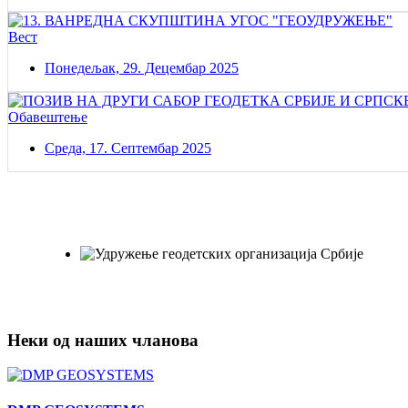
Вест
Понедељак, 29. Децембар 2025
Обавештење
Среда, 17. Септембар 2025
Постаните члан нашег удружења
Удружењe геодетских организација Србије!
Неки од наших чланова