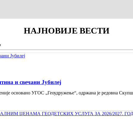
НАЈНОВИЈЕ
ВЕСТИ
и
тина и свечани Jубилеј
 деценије основано УГОС „Геоудружење“, одржана је редовна Скуп