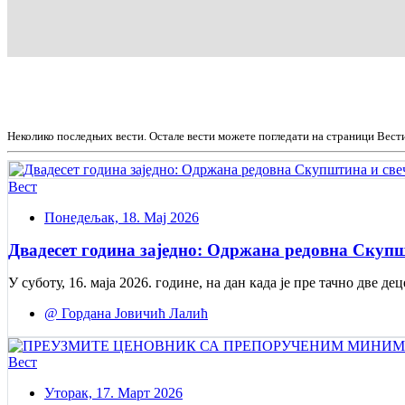
Неколико последњих вести. Остале вести можете погледати на страници Вест
Вест
Понедељак, 18. Мај 2026
Двадесет година заједно: Одржана редовна Скупш
У суботу, 16. маја 2026. године, на дан када је пре тачно две
@ Гордана Јовичић Лалић
Вест
Уторак, 17. Март 2026