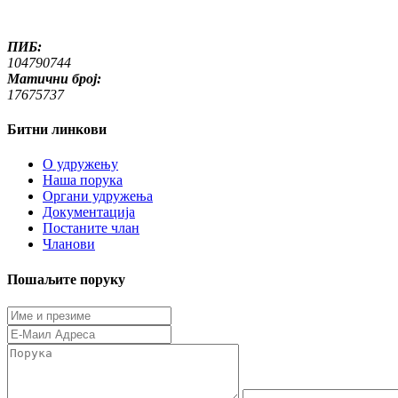
ПИБ:
104790744
Матични број:
17675737
Битни линкови
O удружењу
Наша порука
Органи удружења
Документација
Постаните члан
Чланови
Пошаљите поруку