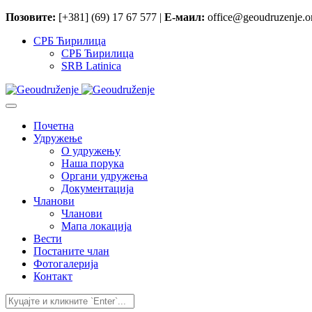
Позовите:
[+381] (69) 17 67 577 |
Е-маил:
office@geoudruzenje.or
СРБ Ћирилица
СРБ Ћирилица
SRB Latinica
Почетна
Удружење
O удружењу
Наша порука
Органи удружења
Документација
Чланови
Чланови
Мапа локација
Вести
Постаните члан
Фотогалерија
Контакт