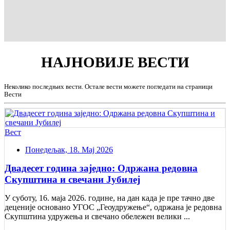
НАЈНОВИЈЕ
ВЕСТИ
Неколико последњих вести. Остале вести можете погледати на страници
Вести
Вест
Понедељак, 18. Мај 2026
Двадесет година заједно: Одржана редовна
Скупштина и свечани Jубилеј
У суботу, 16. маја 2026. године, на дан када је пре тачно две
деценије основано УГОС „Геоудружење“, одржана је редовна
Скупштина удружења и свечано обележен велики ...