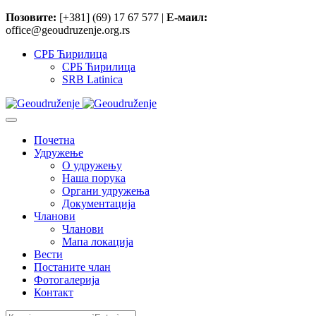
Позовите:
[+381] (69) 17 67 577 |
Е-маил:
office@geoudruzenje.org.rs
СРБ Ћирилица
СРБ Ћирилица
SRB Latinica
Почетна
Удружење
O удружењу
Наша порука
Органи удружења
Документација
Чланови
Чланови
Мапа локација
Вести
Постаните члан
Фотогалерија
Контакт