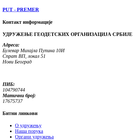
PUT - PREMER
Контакт информације
УДРУЖЕЊЕ ГЕОДЕТСКИХ ОРГАНИЗАЦИЈА СРБИЈЕ
Адреса:
Булевар Михајла Пупина 10И
Спрат ВП, локал 51
Нови Београд
ПИБ:
104790744
Матични број:
17675737
Битни линкови
O удружењу
Наша порука
Органи удружења