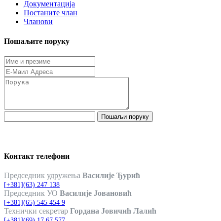
Документација
Постаните члан
Чланови
Пошаљите поруку
Пошаљи поруку
Контакт телефони
Председник удружења
Василије Ђурић
[+381](63) 247 138
Председник УО
Василије Јовановић
[+381](65) 545 454 9
Технички секретар
Гордана Јовичић Лалић
[+381](69) 17 67 577