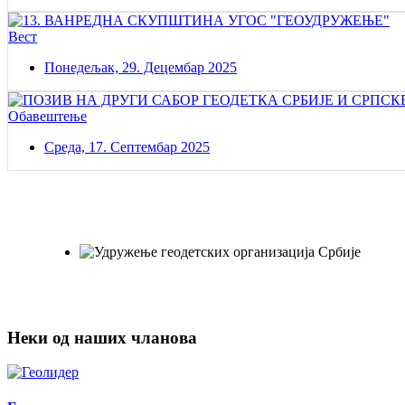
Вест
Понедељак, 29. Децембар 2025
Обавештење
Среда, 17. Септембар 2025
Постаните члан нашег удружења
Удружењe геодетских организација Србије!
Неки од наших чланова