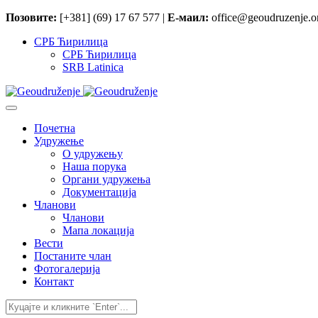
Позовите:
[+381] (69) 17 67 577 |
Е-маил:
office@geoudruzenje.or
СРБ Ћирилица
СРБ Ћирилица
SRB Latinica
Почетна
Удружење
O удружењу
Наша порука
Органи удружења
Документација
Чланови
Чланови
Мапа локација
Вести
Постаните члан
Фотогалерија
Контакт