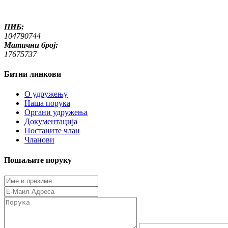
ПИБ:
104790744
Матични број:
17675737
Битни линкови
O удружењу
Наша порука
Органи удружења
Документација
Постаните члан
Чланови
Пошаљите поруку