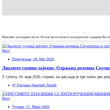
Неколико последњих вести. Остале вести можете погледати на страници Вест
Вест
Понедељак, 18. Мај 2026
Двадесет година заједно: Одржана редовна Скупш
У суботу, 16. маја 2026. године, на дан када је пре тачно две
@ Гордана Јовичић Лалић
Вест
Уторак, 17. Март 2026