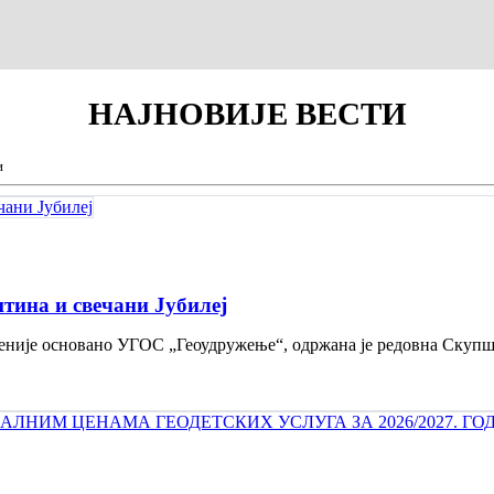
НАЈНОВИЈЕ
ВЕСТИ
и
тина и свечани Jубилеј
 деценије основано УГОС „Геоудружење“, одржана је редовна Скуп