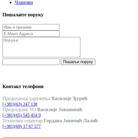
Чланови
Пошаљите поруку
Пошаљи поруку
Контакт телефони
Председник удружења
Василије Ђурић
[+381](63) 247 138
Председник УО
Василије Јовановић
[+381](65) 545 454 9
Технички секретар
Гордана Јовичић Лалић
[+381](69) 17 67 577