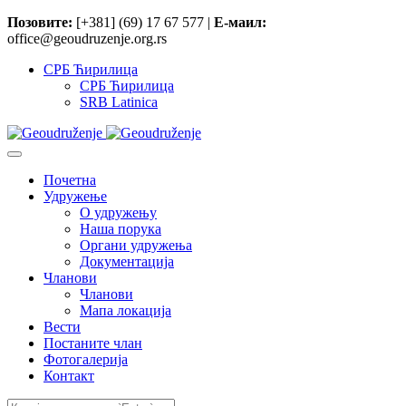
Позовите:
[+381] (69) 17 67 577 |
Е-маил:
office@geoudruzenje.org.rs
СРБ Ћирилица
СРБ Ћирилица
SRB Latinica
Почетна
Удружење
O удружењу
Наша порука
Органи удружења
Документација
Чланови
Чланови
Мапа локација
Вести
Постаните члан
Фотогалерија
Контакт