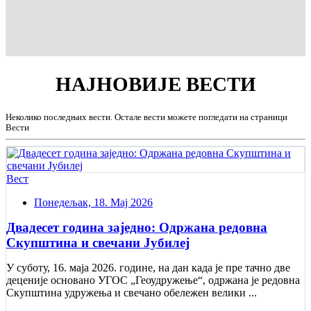
НАЈНОВИЈЕ
ВЕСТИ
Неколико последњих вести. Остале вести можете погледати на страници
Вести
Вест
Понедељак, 18. Мај 2026
Двадесет година заједно: Одржана редовна
Скупштина и свечани Jубилеј
У суботу, 16. маја 2026. године, на дан када је пре тачно две
деценије основано УГОС „Геоудружење“, одржана је редовна
Скупштина удружења и свечано обележен велики ...