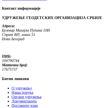
Контакт информације
УДРУЖЕЊЕ ГЕОДЕТСКИХ ОРГАНИЗАЦИЈА СРБИЈЕ
Адреса:
Булевар Михајла Пупина 10И
Спрат ВП, локал 51
Нови Београд
ПИБ:
104790744
Матични број:
17675737
Битни линкови
O удружењу
Наша порука
Органи удружења
Документација
Постаните члан