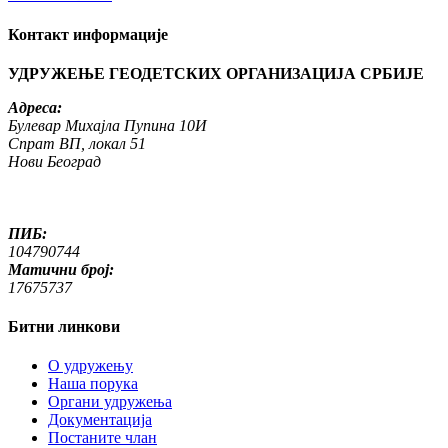
Контакт информације
УДРУЖЕЊЕ ГЕОДЕТСКИХ ОРГАНИЗАЦИЈА СРБИЈЕ
Адреса:
Булевар Михајла Пупина 10И
Спрат ВП, локал 51
Нови Београд
ПИБ:
104790744
Матични број:
17675737
Битни линкови
O удружењу
Наша порука
Органи удружења
Документација
Постаните члан