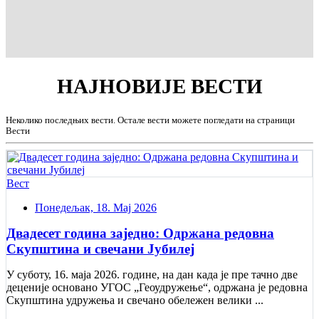
НАЈНОВИЈЕ
ВЕСТИ
Неколико последњих вести. Остале вести можете погледати на страници
Вести
Вест
Понедељак, 18. Мај 2026
Двадесет година заједно: Одржана редовна
Скупштина и свечани Jубилеј
У суботу, 16. маја 2026. године, на дан када је пре тачно две
деценије основано УГОС „Геоудружење“, одржана је редовна
Скупштина удружења и свечано обележен велики ...