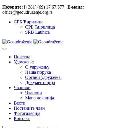
Позовите:
[+381] (69) 17 67 577 |
Е-маил:
office@geoudruzenje.org.rs
СРБ Ћирилица
СРБ Ћирилица
SRB Latinica
Почетна
Удружење
O удружењу
Наша порука
Органи удружења
Документација
Чланови
Чланови
Мапа локација
Вести
Постаните члан
Фотогалерија
Контакт