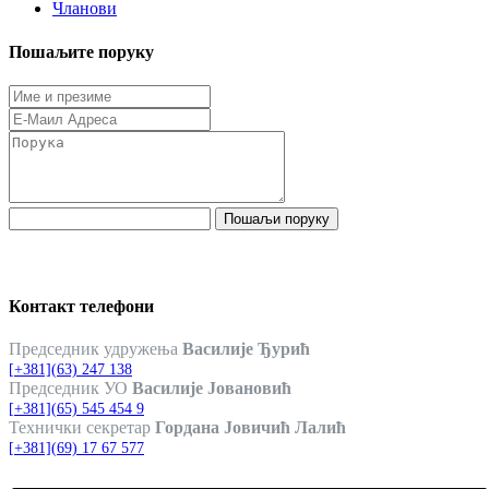
Чланови
Пошаљите поруку
Пошаљи поруку
Контакт телефони
Председник удружења
Василије Ђурић
[+381](63) 247 138
Председник УО
Василије Јовановић
[+381](65) 545 454 9
Технички секретар
Гордана Јовичић Лалић
[+381](69) 17 67 577