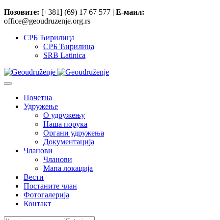
Позовите:
[+381] (69) 17 67 577 |
Е-маил:
office@geoudruzenje.org.rs
СРБ Ћирилица
СРБ Ћирилица
SRB Latinica
Почетна
Удружење
O удружењу
Наша порука
Органи удружења
Документација
Чланови
Чланови
Мапа локација
Вести
Постаните члан
Фотогалерија
Контакт