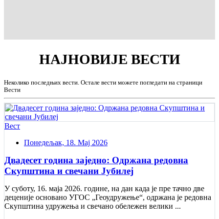
НАЈНОВИЈЕ
ВЕСТИ
Неколико последњих вести. Остале вести можете погледати на страници
Вести
Вест
Понедељак, 18. Мај 2026
Двадесет година заједно: Одржана редовна
Скупштина и свечани Jубилеј
У суботу, 16. маја 2026. године, на дан када је пре тачно две
деценије основано УГОС „Геоудружење“, одржана је редовна
Скупштина удружења и свечано обележен велики ...