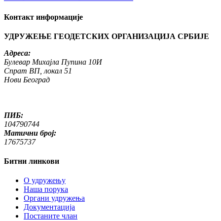
Контакт информације
УДРУЖЕЊЕ ГЕОДЕТСКИХ ОРГАНИЗАЦИЈА СРБИЈЕ
Адреса:
Булевар Михајла Пупина 10И
Спрат ВП, локал 51
Нови Београд
ПИБ:
104790744
Матични број:
17675737
Битни линкови
O удружењу
Наша порука
Органи удружења
Документација
Постаните члан