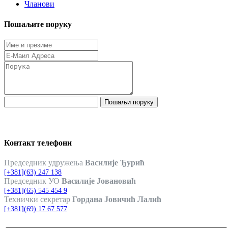
Чланови
Пошаљите поруку
Пошаљи поруку
Контакт телефони
Председник удружења
Василије Ђурић
[+381](63) 247 138
Председник УО
Василије Јовановић
[+381](65) 545 454 9
Технички секретар
Гордана Јовичић Лалић
[+381](69) 17 67 577