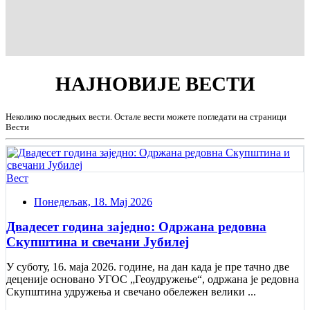
НАЈНОВИЈЕ
ВЕСТИ
Неколико последњих вести. Остале вести можете погледати на страници
Вести
Вест
Понедељак, 18. Мај 2026
Двадесет година заједно: Одржана редовна
Скупштина и свечани Jубилеј
У суботу, 16. маја 2026. године, на дан када је пре тачно две
деценије основано УГОС „Геоудружење“, одржана је редовна
Скупштина удружења и свечано обележен велики ...