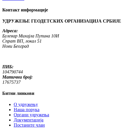
Контакт информације
УДРУЖЕЊЕ ГЕОДЕТСКИХ ОРГАНИЗАЦИЈА СРБИЈЕ
Адреса:
Булевар Михајла Пупина 10И
Спрат ВП, локал 51
Нови Београд
ПИБ:
104790744
Матични број:
17675737
Битни линкови
O удружењу
Наша порука
Органи удружења
Документација
Постаните члан