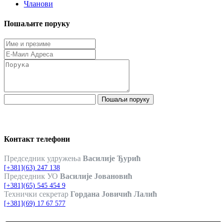
Чланови
Пошаљите поруку
Пошаљи поруку
Контакт телефони
Председник удружења
Василије Ђурић
[+381](63) 247 138
Председник УО
Василије Јовановић
[+381](65) 545 454 9
Технички секретар
Гордана Јовичић Лалић
[+381](69) 17 67 577