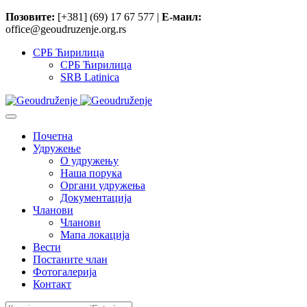
Позовите:
[+381] (69) 17 67 577 |
Е-маил:
office@geoudruzenje.org.rs
СРБ Ћирилица
СРБ Ћирилица
SRB Latinica
Почетна
Удружење
O удружењу
Наша порука
Органи удружења
Документација
Чланови
Чланови
Мапа локација
Вести
Постаните члан
Фотогалерија
Контакт