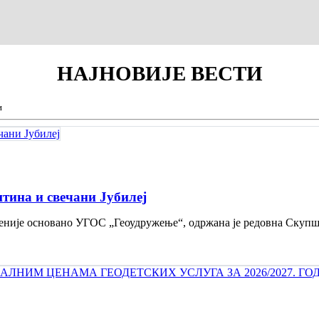
НАЈНОВИЈЕ
ВЕСТИ
и
тина и свечани Jубилеј
 деценије основано УГОС „Геоудружење“, одржана је редовна Скуп