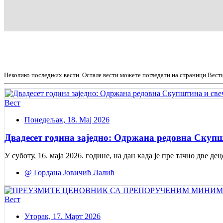
Неколико последњих вести. Остале вести можете погледати на страници Вест
Вест
Понедељак, 18. Мај 2026
Двадесет година заједно: Одржана редовна Скупш
У суботу, 16. маја 2026. године, на дан када је пре тачно две
@ Гордана Јовичић Лалић
Вест
Уторак, 17. Март 2026