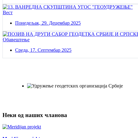
Вест
Понедељак, 29. Децембар 2025
Обавештење
Среда, 17. Септембар 2025
Постаните члан нашег удружења
Удружењe геодетских организација Србије!
Неки од наших чланова