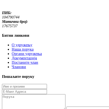
ПИБ:
104790744
Матични број:
17675737
Битни линкови
O удружењу
Наша порука
Органи удружења
Документација
Постаните члан
Чланови
Пошаљите поруку