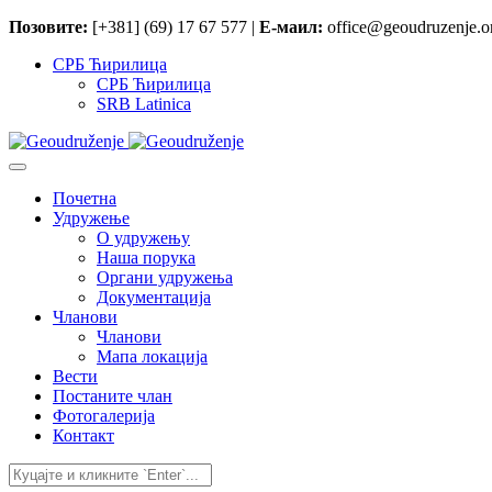
Позовите:
[+381] (69) 17 67 577 |
Е-маил:
office@geoudruzenje.or
СРБ Ћирилица
СРБ Ћирилица
SRB Latinica
Почетна
Удружење
O удружењу
Наша порука
Органи удружења
Документација
Чланови
Чланови
Мапа локација
Вести
Постаните члан
Фотогалерија
Контакт