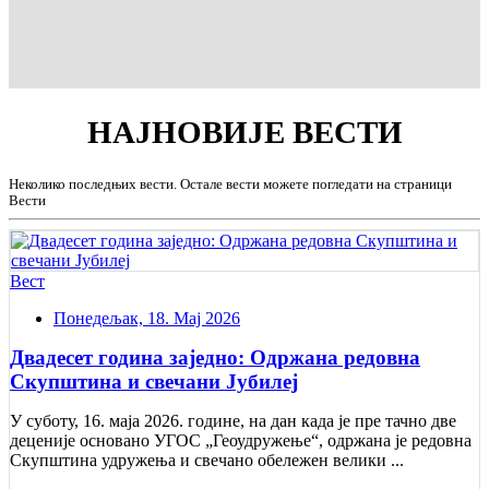
НАЈНОВИЈЕ
ВЕСТИ
Неколико последњих вести. Остале вести можете погледати на страници
Вести
Вест
Понедељак, 18. Мај 2026
Двадесет година заједно: Одржана редовна
Скупштина и свечани Jубилеј
У суботу, 16. маја 2026. године, на дан када је пре тачно две
деценије основано УГОС „Геоудружење“, одржана је редовна
Скупштина удружења и свечано обележен велики ...