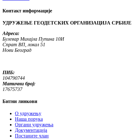
Контакт информације
УДРУЖЕЊЕ ГЕОДЕТСКИХ ОРГАНИЗАЦИЈА СРБИЈЕ
Адреса:
Булевар Михајла Пупина 10И
Спрат ВП, локал 51
Нови Београд
ПИБ:
104790744
Матични број:
17675737
Битни линкови
O удружењу
Наша порука
Органи удружења
Документација
Постаните члан