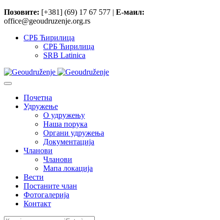
Позовите:
[+381] (69) 17 67 577 |
Е-маил:
office@geoudruzenje.org.rs
СРБ Ћирилица
СРБ Ћирилица
SRB Latinica
Почетна
Удружење
O удружењу
Наша порука
Органи удружења
Документација
Чланови
Чланови
Мапа локација
Вести
Постаните члан
Фотогалерија
Контакт