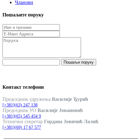
Чланови
Пошаљите поруку
Пошаљи поруку
Контакт телефони
Председник удружења
Василије Ђурић
[+381](63) 247 138
Председник УО
Василије Јовановић
[+381](65) 545 454 9
Технички секретар
Гордана Јовичић Лалић
[+381](69) 17 67 577