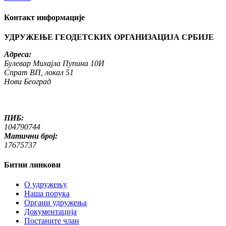
Контакт информације
УДРУЖЕЊЕ ГЕОДЕТСКИХ ОРГАНИЗАЦИЈА СРБИЈЕ
Адреса:
Булевар Михајла Пупина 10И
Спрат ВП, локал 51
Нови Београд
ПИБ:
104790744
Матични број:
17675737
Битни линкови
O удружењу
Наша порука
Органи удружења
Документација
Постаните члан