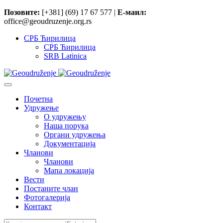
Позовите:
[+381] (69) 17 67 577 |
Е-маил:
office@geoudruzenje.org.rs
СРБ Ћирилица
СРБ Ћирилица
SRB Latinica
Почетна
Удружење
O удружењу
Наша порука
Органи удружења
Документација
Чланови
Чланови
Мапа локација
Вести
Постаните члан
Фотогалерија
Контакт