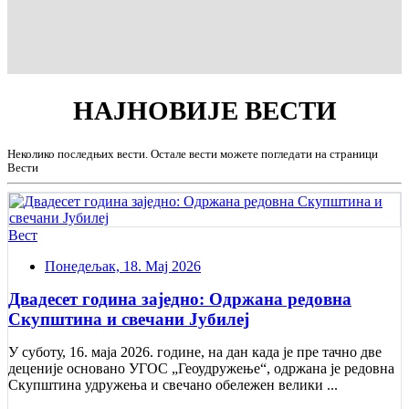
НАЈНОВИЈЕ
ВЕСТИ
Неколико последњих вести. Остале вести можете погледати на страници
Вести
Вест
Понедељак, 18. Мај 2026
Двадесет година заједно: Одржана редовна
Скупштина и свечани Jубилеј
У суботу, 16. маја 2026. године, на дан када је пре тачно две
деценије основано УГОС „Геоудружење“, одржана је редовна
Скупштина удружења и свечано обележен велики ...