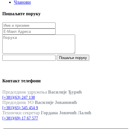
Чланови
Пошаљите поруку
Пошаљи поруку
Контакт телефони
Председник удружења
Василије Ђурић
[+381](63) 247 138
Председник УО
Василије Јовановић
[+381](65) 545 454 9
Технички секретар
Гордана Јовичић Лалић
[+381](69) 17 67 577