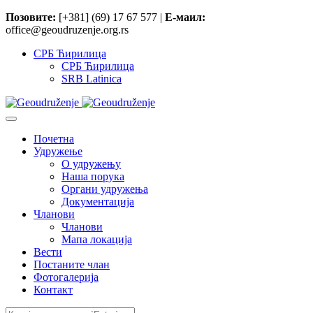
Позовите:
[+381] (69) 17 67 577 |
Е-маил:
office@geoudruzenje.org.rs
СРБ Ћирилица
СРБ Ћирилица
SRB Latinica
Почетна
Удружење
O удружењу
Наша порука
Органи удружења
Документација
Чланови
Чланови
Мапа локација
Вести
Постаните члан
Фотогалерија
Контакт