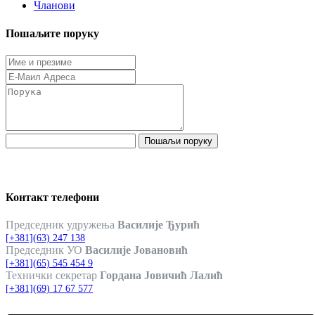
Чланови
Пошаљите поруку
Пошаљи поруку
Контакт телефони
Председник удружења
Василије Ђурић
[+381](63) 247 138
Председник УО
Василије Јовановић
[+381](65) 545 454 9
Технички секретар
Гордана Јовичић Лалић
[+381](69) 17 67 577