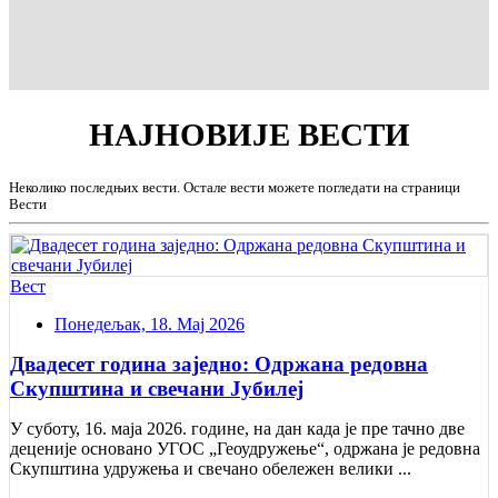
НАЈНОВИЈЕ
ВЕСТИ
Неколико последњих вести. Остале вести можете погледати на страници
Вести
Вест
Понедељак, 18. Мај 2026
Двадесет година заједно: Одржана редовна
Скупштина и свечани Jубилеј
У суботу, 16. маја 2026. године, на дан када је пре тачно две
деценије основано УГОС „Геоудружење“, одржана је редовна
Скупштина удружења и свечано обележен велики ...