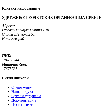
Контакт информације
УДРУЖЕЊЕ ГЕОДЕТСКИХ ОРГАНИЗАЦИЈА СРБИЈЕ
Адреса:
Булевар Михајла Пупина 10И
Спрат ВП, локал 51
Нови Београд
ПИБ:
104790744
Матични број:
17675737
Битни линкови
O удружењу
Наша порука
Органи удружења
Документација
Постаните члан