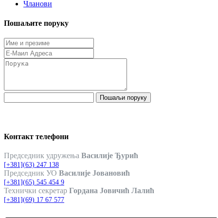
Чланови
Пошаљите поруку
Пошаљи поруку
Контакт телефони
Председник удружења
Василије Ђурић
[+381](63) 247 138
Председник УО
Василије Јовановић
[+381](65) 545 454 9
Технички секретар
Гордана Јовичић Лалић
[+381](69) 17 67 577