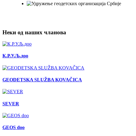
Неки од наших чланова
К.Р.У.Љ.доо
GEODETSKA SLUŽBA KOVAČICA
SEVER
GEOS doo