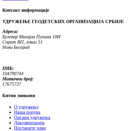
Контакт информације
УДРУЖЕЊЕ ГЕОДЕТСКИХ ОРГАНИЗАЦИЈА СРБИЈЕ
Адреса:
Булевар Михајла Пупина 10И
Спрат ВП, локал 51
Нови Београд
ПИБ:
104790744
Матични број:
17675737
Битни линкови
O удружењу
Наша порука
Органи удружења
Документација
Постаните члан