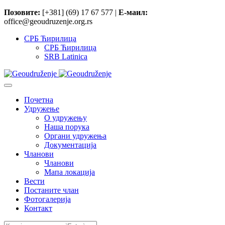
Позовите:
[+381] (69) 17 67 577 |
Е-маил:
office@geoudruzenje.org.rs
СРБ Ћирилица
СРБ Ћирилица
SRB Latinica
Почетна
Удружење
O удружењу
Наша порука
Органи удружења
Документација
Чланови
Чланови
Мапа локација
Вести
Постаните члан
Фотогалерија
Контакт