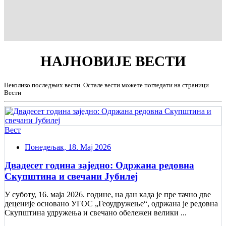
НАЈНОВИЈЕ
ВЕСТИ
Неколико последњих вести. Остале вести можете погледати на страници
Вести
Вест
Понедељак, 18. Мај 2026
Двадесет година заједно: Одржана редовна
Скупштина и свечани Jубилеј
У суботу, 16. маја 2026. године, на дан када је пре тачно две
деценије основано УГОС „Геоудружење“, одржана је редовна
Скупштина удружења и свечано обележен велики ...