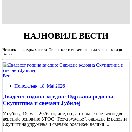
НАЈНОВИЈЕ
ВЕСТИ
Неколико последњих вести. Остале вести можете погледати на страници
Вести
Вест
Понедељак, 18. Мај 2026
Двадесет година заједно: Одржана редовна
Скупштина и свечани Jубилеј
У суботу, 16. маја 2026. године, на дан када је пре тачно две
деценије основано УГОС „Геоудружење“, одржана је редовна
Скупштина удружења и свечано обележен велики ...