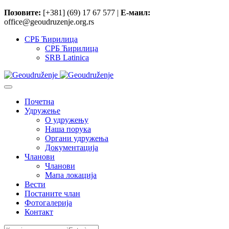
Позовите:
[+381] (69) 17 67 577 |
Е-маил:
office@geoudruzenje.org.rs
СРБ Ћирилица
СРБ Ћирилица
SRB Latinica
Почетна
Удружење
O удружењу
Наша порука
Органи удружења
Документација
Чланови
Чланови
Мапа локација
Вести
Постаните члан
Фотогалерија
Контакт