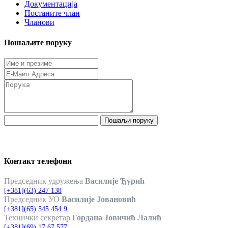
Документација
Постаните члан
Чланови
Пошаљите поруку
Пошаљи поруку
Контакт телефони
Председник удружења
Василије Ђурић
[+381](63) 247 138
Председник УО
Василије Јовановић
[+381](65) 545 454 9
Технички секретар
Гордана Јовичић Лалић
[+381](69) 17 67 577