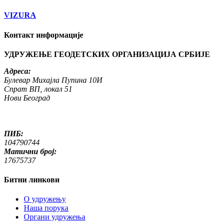
VIZURA
Контакт информације
УДРУЖЕЊЕ ГЕОДЕТСКИХ ОРГАНИЗАЦИЈА СРБИЈЕ
Адреса:
Булевар Михајла Пупина 10И
Спрат ВП, локал 51
Нови Београд
ПИБ:
104790744
Матични број:
17675737
Битни линкови
O удружењу
Наша порука
Органи удружења