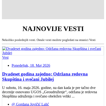
NAJNOVIJE
VESTI
Nekoliko poslednjih vesti. Ostale vesti možete pogledati na stranici Vesti
Vest
Ponedeljak, 18. Maj 2026
Dvadeset godina zajedno: Održana redovna
Skupština i svečani Jubilej
U subotu, 16. maja 2026. godine, na dan kada je pre tačno dve
decenije osnovano UGOS „Geoudruženje“, održana je redovna
Skupština udruženja i svečano obeležen veliki ...
@ Gordana Jovičić Lalić