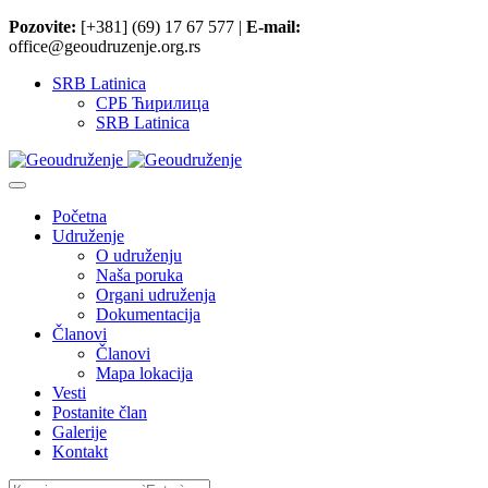
Pozovite:
[+381] (69) 17 67 577 |
E-mail:
office@geoudruzenje.org.rs
SRB Latinica
СРБ Ћирилица
SRB Latinica
Početna
Udruženje
O udruženju
Naša poruka
Organi udruženja
Dokumentacija
Članovi
Članovi
Mapa lokacija
Vesti
Postanite član
Galerije
Kontakt