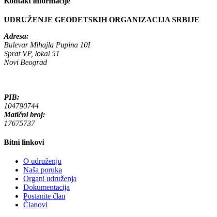
Kontakt informacije
UDRUŽENJE GEODETSKIH ORGANIZACIJA SRBIJE
Adresa:
Bulevar Mihajla Pupina 10I
Sprat VP, lokal 51
Novi Beograd
PIB:
104790744
Matični broj:
17675737
Bitni linkovi
O udruženju
Naša poruka
Organi udruženja
Dokumentacija
Postanite član
Članovi