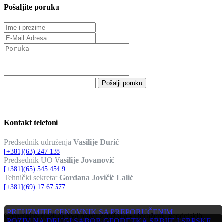
Pošaljite poruku
Pošalji poruku
Kontakt telefoni
Predsednik udruženja
Vasilije Đurić
[+381](63) 247 138
Predsednik UO
Vasilije Jovanović
[+381](65) 545 454 9
Tehnički sekretar
Gordana Jovičić Lalić
[+381](69) 17 67 577
PREUZMITE CENOVNIK SA PREPORUČENIM
Copyrights © 2026 Sva prava zadržana - Udruženje geodetskih
MINIMALNIM CENAMA GEODETSKIH USLUGA ZA
POZIV NA DRUGI SABOR GEODETKA SRBIJE I SRPSKE,