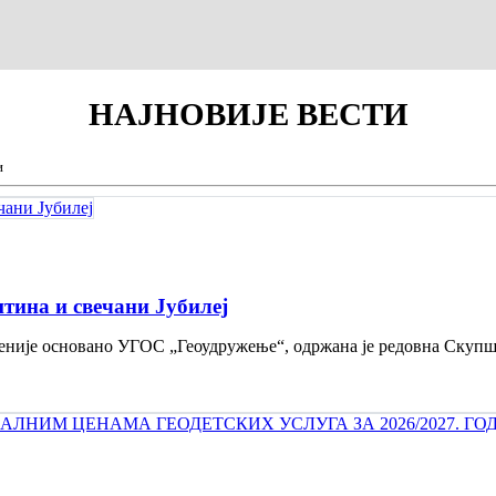
НАЈНОВИЈЕ
ВЕСТИ
и
тина и свечани Jубилеј
 деценије основано УГОС „Геоудружење“, одржана је редовна Скуп