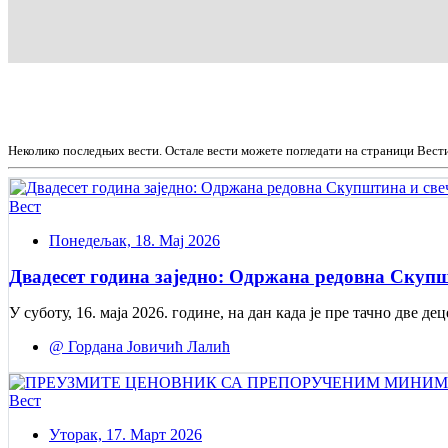
Неколико последњих вести. Остале вести можете погледати на страници Вест
Вест
Понедељак, 18. Мај 2026
Двадесет година заједно: Одржана редовна Скупш
У суботу, 16. маја 2026. године, на дан када је пре тачно две
@ Гордана Јовичић Лалић
Вест
Уторак, 17. Март 2026