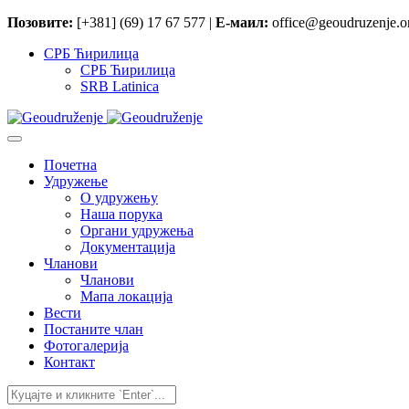
Позовите:
[+381] (69) 17 67 577 |
Е-маил:
office@geoudruzenje.or
СРБ Ћирилица
СРБ Ћирилица
SRB Latinica
Почетна
Удружење
O удружењу
Наша порука
Органи удружења
Документација
Чланови
Чланови
Мапа локација
Вести
Постаните члан
Фотогалерија
Контакт