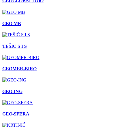
GEOGLOBAL DOO
GEO MB
TEŠIĆ S I S
GEOMER-BIRO
GEO-ING
GEO-SFERA