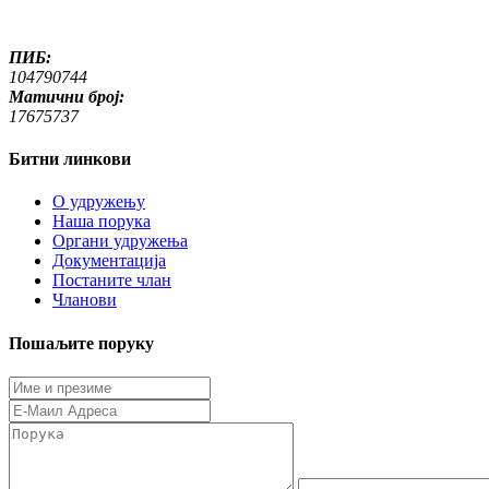
ПИБ:
104790744
Матични број:
17675737
Битни линкови
O удружењу
Наша порука
Органи удружења
Документација
Постаните члан
Чланови
Пошаљите поруку