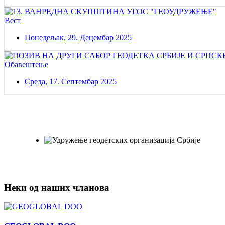
Вест
Понедељак, 29. Децембар 2025
Обавештење
Среда, 17. Септембар 2025
Постаните члан нашег удружења
Удружењe геодетских организација Србије!
Неки од наших чланова