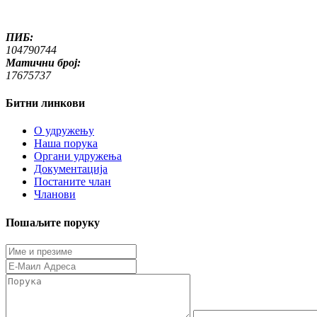
ПИБ:
104790744
Матични број:
17675737
Битни линкови
O удружењу
Наша порука
Органи удружења
Документација
Постаните члан
Чланови
Пошаљите поруку