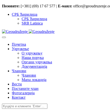
Позовите:
[+381] (69) 17 67 577 |
Е-маил:
office@geoudruzenje.or
СРБ Ћирилица
СРБ Ћирилица
SRB Latinica
Почетна
Удружење
O удружењу
Наша порука
Органи удружења
Документација
Чланови
Чланови
Мапа локација
Вести
Постаните члан
Фотогалерија
Контакт