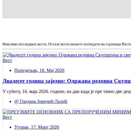
Неколико последњих вести. Остале вести можете погледати на страници Вест
Вест
Понедељак, 18. Мај 2026
Двадесет година заједно: Одржана редовна Скупш
У суботу, 16. маја 2026. године, на дан када је пре тачно две
@ Гордана Јовичић Лалић
Вест
Уторак, 17. Март 2026