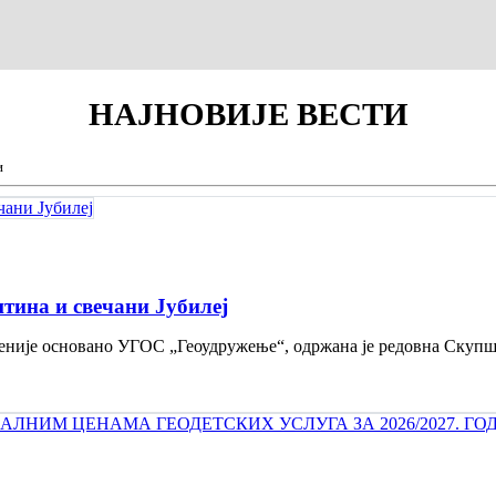
НАЈНОВИЈЕ
ВЕСТИ
и
тина и свечани Jубилеј
 деценије основано УГОС „Геоудружење“, одржана је редовна Скуп