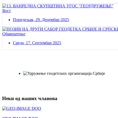
Вест
Понедељак, 29. Децембар 2025
Обавештење
Среда, 17. Септембар 2025
Постаните члан нашег удружења
Удружењe геодетских организација Србије!
Неки од наших чланова