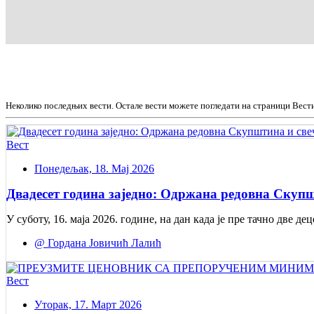
Неколико последњих вести. Остале вести можете погледати на страници Вест
Вест
Понедељак, 18. Мај 2026
Двадесет година заједно: Одржана редовна Скупш
У суботу, 16. маја 2026. године, на дан када је пре тачно две
@ Гордана Јовичић Лалић
Вест
Уторак, 17. Март 2026