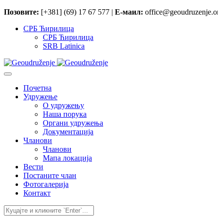
Позовите:
[+381] (69) 17 67 577 |
Е-маил:
office@geoudruzenje.or
СРБ Ћирилица
СРБ Ћирилица
SRB Latinica
Почетна
Удружење
O удружењу
Наша порука
Органи удружења
Документација
Чланови
Чланови
Мапа локација
Вести
Постаните члан
Фотогалерија
Контакт