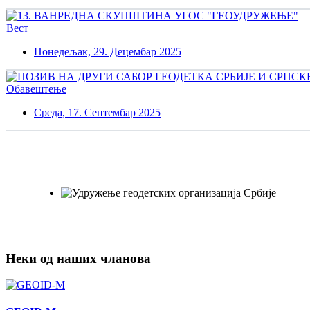
Вест
Понедељак, 29. Децембар 2025
Обавештење
Среда, 17. Септембар 2025
Постаните члан нашег удружења
Удружењe геодетских организација Србије!
Неки од наших чланова