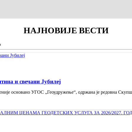
НАЈНОВИЈЕ
ВЕСТИ
и
тина и свечани Jубилеј
 деценије основано УГОС „Геоудружење“, одржана је редовна Скуп