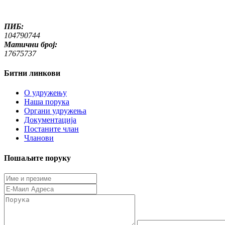
ПИБ:
104790744
Матични број:
17675737
Битни линкови
O удружењу
Наша порука
Органи удружења
Документација
Постаните члан
Чланови
Пошаљите поруку