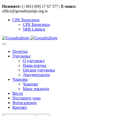
Позовите:
[+381] (69) 17 67 577 |
Е-маил:
office@geoudruzenje.org.rs
СРБ Ћирилица
СРБ Ћирилица
SRB Latinica
Почетна
Удружење
O удружењу
Наша порука
Органи удружења
Документација
Чланови
Чланови
Мапа локација
Вести
Постаните члан
Фотогалерија
Контакт