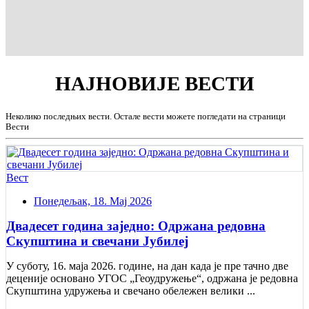
НАЈНОВИЈЕ
ВЕСТИ
Неколико последњих вести. Остале вести можете погледати на страници
Вести
Вест
Понедељак, 18. Мај 2026
Двадесет година заједно: Одржана редовна
Скупштина и свечани Jубилеј
У суботу, 16. маја 2026. године, на дан када је пре тачно две
деценије основано УГОС „Геоудружење“, одржана је редовна
Скупштина удружења и свечано обележен велики ...