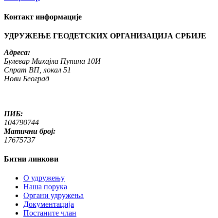
Контакт информације
УДРУЖЕЊЕ ГЕОДЕТСКИХ ОРГАНИЗАЦИЈА СРБИЈЕ
Адреса:
Булевар Михајла Пупина 10И
Спрат ВП, локал 51
Нови Београд
ПИБ:
104790744
Матични број:
17675737
Битни линкови
O удружењу
Наша порука
Органи удружења
Документација
Постаните члан