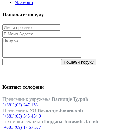
Чланови
Пошаљите поруку
Пошаљи поруку
Контакт телефони
Председник удружења
Василије Ђурић
[+381](63) 247 138
Председник УО
Василије Јовановић
[+381](65) 545 454 9
Технички секретар
Гордана Јовичић Лалић
[+381](69) 17 67 577