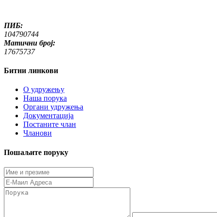
ПИБ:
104790744
Матични број:
17675737
Битни линкови
O удружењу
Наша порука
Органи удружења
Документација
Постаните члан
Чланови
Пошаљите поруку