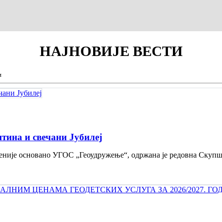
НАЈНОВИЈЕ
ВЕСТИ
и
тина и свечани Jубилеј
 деценије основано УГОС „Геоудружење“, одржана је редовна Скуп