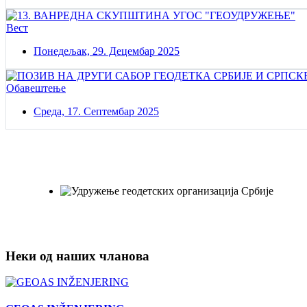
Вест
Понедељак, 29. Децембар 2025
Обавештење
Среда, 17. Септембар 2025
Постаните члан нашег удружења
Удружењe геодетских организација Србије!
Неки од наших чланова