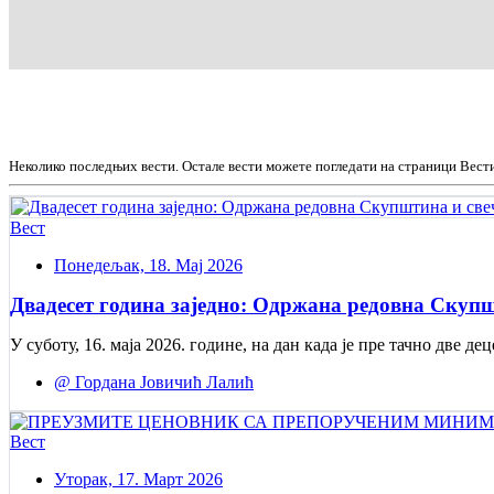
Неколико последњих вести. Остале вести можете погледати на страници Вест
Вест
Понедељак, 18. Мај 2026
Двадесет година заједно: Одржана редовна Скупш
У суботу, 16. маја 2026. године, на дан када је пре тачно две
@ Гордана Јовичић Лалић
Вест
Уторак, 17. Март 2026