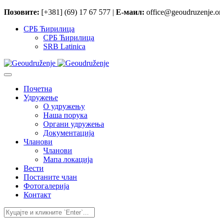
Позовите:
[+381] (69) 17 67 577 |
Е-маил:
office@geoudruzenje.or
СРБ Ћирилица
СРБ Ћирилица
SRB Latinica
Почетна
Удружење
O удружењу
Наша порука
Органи удружења
Документација
Чланови
Чланови
Мапа локација
Вести
Постаните члан
Фотогалерија
Контакт