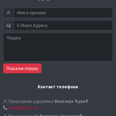
Пошаљи поруку
Контакт телефони
Председник удружења
Василије Ђурић
[+381](63) 247 138
Председник УО
Василије Јовановић