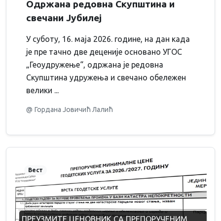
Одржана редовна Скупштина и
свечани Jубилеј
У суботу, 16. маја 2026. године, на дан када
је пре тачно две деценије основано УГОС
„Геоудружење“, одржана је редовна
Скупштина удружења и свечано обележен
велики ...
@ Гордана Јовичић Лалић
Вест
ПРЕУЗМИТЕ ЦЕНОВНИК СА ПРЕПОРУЧЕНИМ