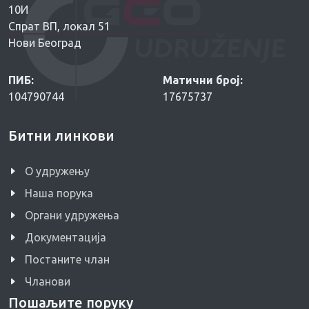
10И
Спрат ВП, локал 51
Нови Београд
ПИБ:
Матични број:
104790744
17675737
Битни линкови
O удружењу
Наша порука
Органи удружења
Документација
Постаните члан
Чланови
Пошаљите поруку