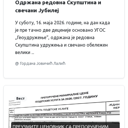
Одржана редовна Скупштина и
свечани Jубилеј
У суботу, 16. маја 2026. године, на дан када
је пре тачно две деценије основано УГОС
„Геоудружење“, одржана је редовна
Скупштина удружења и свечано обележен
велики ...
@ Гордана Јовичић Лалић
Вест
ПРЕУЗМИТЕ ЦЕНОВНИК СА ПРЕПОРУЧЕНИМ