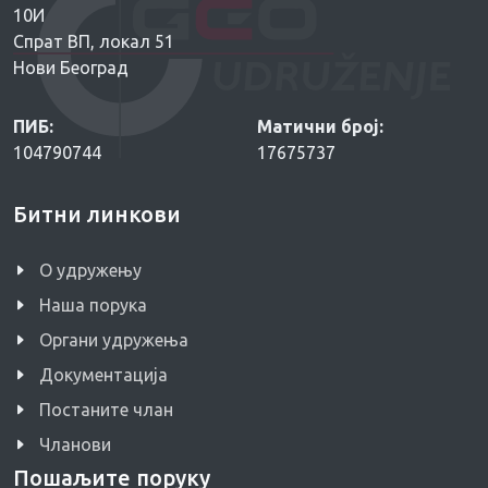
10И
Спрат ВП, локал 51
Нови Београд
ПИБ:
Матични број:
104790744
17675737
Битни линкови
O удружењу
Наша порука
Органи удружења
Документација
Постаните члан
Чланови
Пошаљите поруку