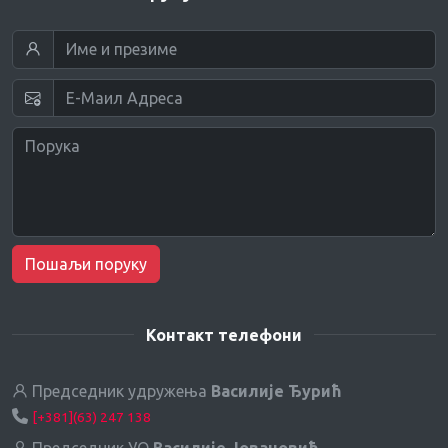
Пошаљи поруку
Контакт телефони
Председник удружења
Василије Ђурић
[+381](63) 247 138
Председник УО
Василије Јовановић